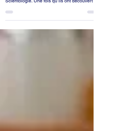
Beaucoup de nos membres consommaient
des drogues avant de découvrir la
Scientologie. Une fois qu’ils ont découvert la
Scientologie et suivi quelques étapes
fondamentales, ils ont grimpé sur l’échelle
des tons et ont arrêté les drogues du jour au
lendemain.