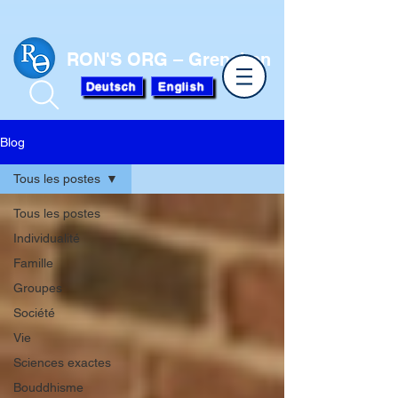
RON'S ORG – Grenchen
Deutsch
English
Blog
Tous les postes
Tous les postes
Individualité
Famille
Groupes
Société
Vie
Sciences exactes
Bouddhisme