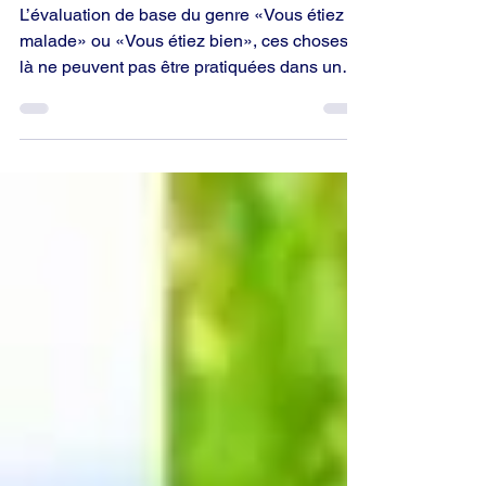
(évaluer…)
L’évaluation de base du genre «Vous étiez
malade» ou «Vous étiez bien», ces choses-
là ne peuvent pas être pratiquées dans une
séance d’audition. Mais rappelez-vous
qu’elles sont parfaitement admissibles en
dehors d’une séance d’audition si la
personne n’est pas votre pc. Cela ne
paralyse pas un scientologue dans toute son
activité sociale. Quand c’est le cas, il se
trouve plutôt mal à l’aise.