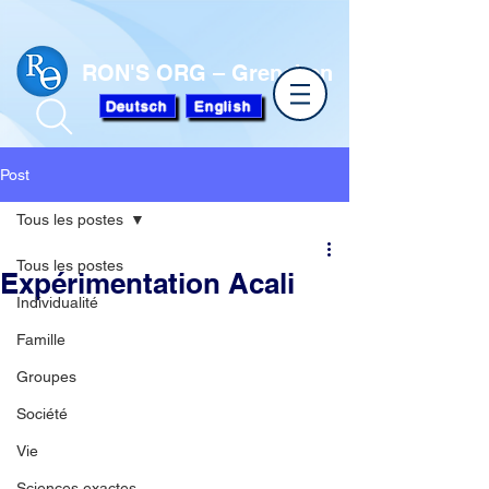
RON'S ORG – Grenchen
Deutsch
English
Post
Tous les postes
Tous les postes
Expérimentation Acali
Individualité
Famille
Groupes
Société
Vie
Sciences exactes