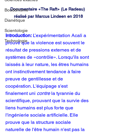
Documentaire «The Raft» (Le Radeau) 
Bouddhisme
réalisé par Marcus Lindeen en 2018
Dianétique
Scientologie
Introduction:
L’expérimentation Acali a 
Technologie
prouvé que la violence est souvent le 
résultat de pressions externes et de 
systèmes de «contrôle». Lorsqu'ils sont 
laissés à leur nature, les êtres humains 
ont instinctivement tendance à faire 
preuve de gentillesse et de 
coopération. L'équipage s'est 
finalement uni 
contre
 la tyrannie du 
scientifique, prouvant que la survie des 
liens humains est plus forte que 
l'ingénierie sociale artificielle. Elle 
prouve que la structure sociale 
naturelle de l'être humain n'est pas la 