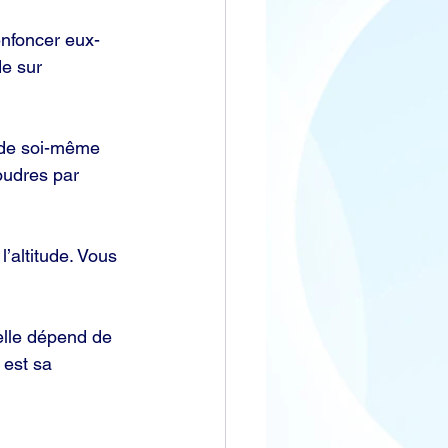
’enfoncer eux-
e sur 
n de soi-même 
oudres par 
l’altitude. Vous 
elle dépend de 
 est sa 