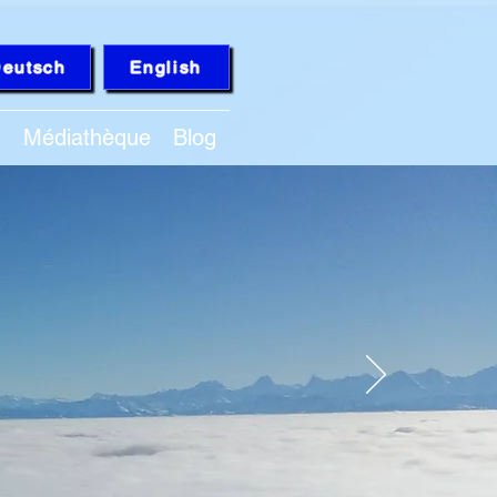
eutsch
English
Q
Médiathèque
Blog