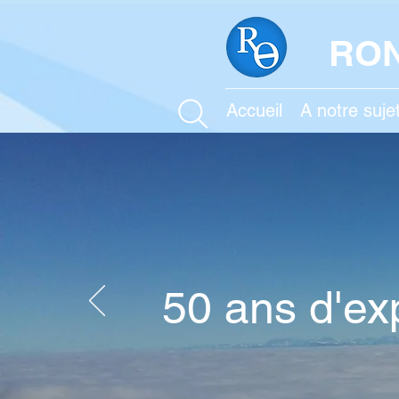
RON
Accueil
A notre suje
50 ans d'ex