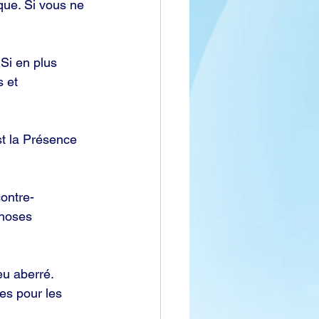
que. Si vous ne 
Si en plus 
 et 
st la Présence 
contre-
choses 
eu aberré.
es pour les 