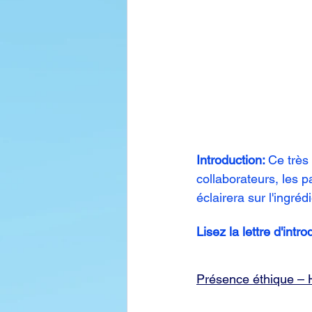
Introduction: 
Ce très 
collaborateurs, les p
éclairera sur l'ingré
Lisez la lettre d'int
Présence éthique – 