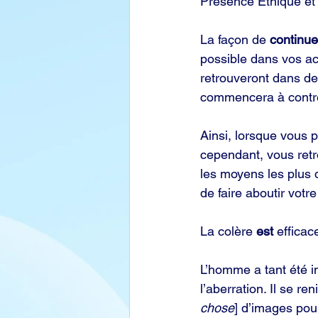
Présence Éthique et 
La façon de 
continue
possible dans vos act
retrouveront dans de 
commencera à contre
Ainsi, lorsque vous p
cependant, vous retr
les moyens les plus d
de faire aboutir vot
La colère 
est
 effica
L’homme a tant été i
l’aberration. Il se re
chose
] d’images pou