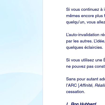
Si vous continuez à i
mêmes encore plus for
quelqu’un, vous alle
L’auto-invalidation r
par les autres. L’idé
quelques éclaircies.
Si vous utilisez une É
ne pouvez pas constr
Sans pour autant ado
l’ARC [
Affinité, Réa
cessation.
L. Ron Hubbard