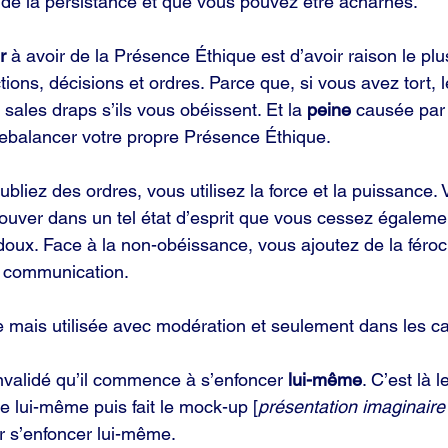
de la persistance et que vous pouvez être acharnés.
r
 à avoir de la Présence Éthique est d’avoir raison le pl
ions, décisions et ordres. Parce que, si vous avez tort, 
sales draps s’ils vous obéissent. Et la 
peine
 causée par
balancer votre propre Présence Éthique.
ubliez des ordres, vous utilisez la force et la puissance.
ouver dans un tel état d’esprit que vous cessez égaleme
oux. Face à la non-obéissance, vous ajoutez de la féroci
re communication.
ce mais utilisée avec modération et seulement dans les c
nvalidé qu’il commence à s’enfoncer
 lui-même
. C’est là l
nie lui-même puis fait le mock-up [
présentation imaginaire
r s’enfoncer lui-même.