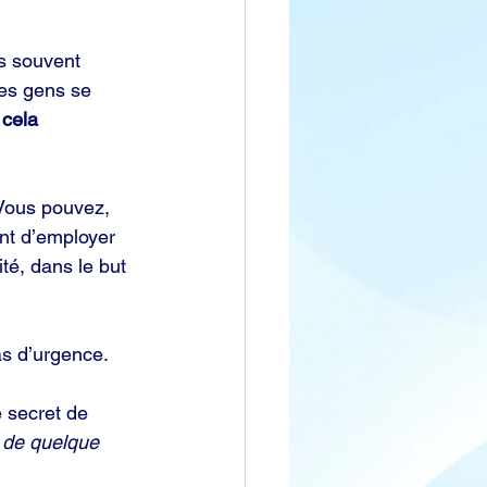
us souvent 
les gens se 
 
cela
 Vous pouvez, 
nt d’employer 
té, dans le but 
as d’urgence.
e secret de 
 de quelque 