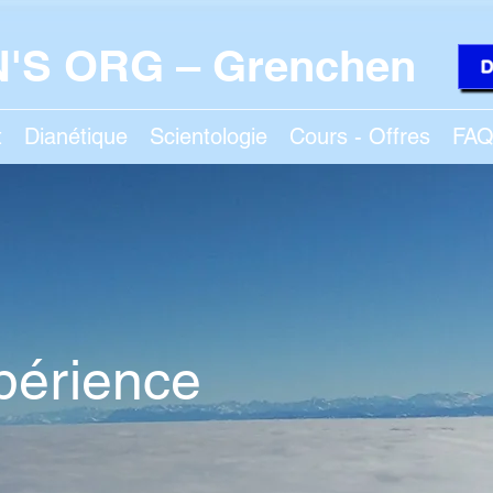
'S ORG – Grenchen
D
t
Dianétique
Scientologie
Cours - Offres
FA
périence