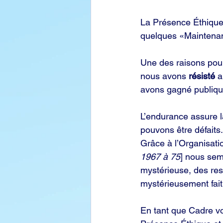
La Présence Éthique 
quelques «Maintenan
Une des raisons pour
nous avons 
résisté
 a
avons gagné publiq
L’endurance assure l
pouvons être défaits.
Grâce à l’Organisatio
1967 à 75
] nous semb
mystérieuse, des ress
mystérieusement fait
En tant que Cadre vo