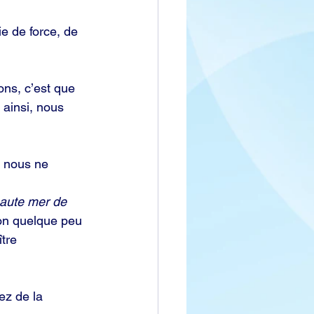
e de force, de 
ns, c’est que 
ainsi, nous 
t nous ne 
haute mer de 
çon quelque peu 
tre 
ez de la 