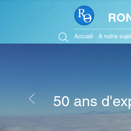
RON
Accueil
A notre suje
50 ans d'ex