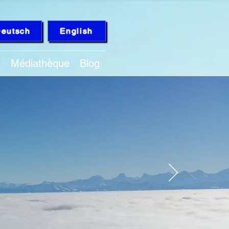
eutsch
English
Q
Médiathèque
Blog