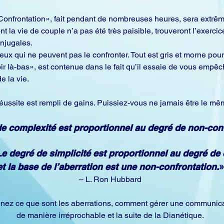
onfrontation», fait pendant de nombreuses heures, sera extrême
 la vie de couple n’a pas été très paisible, trouveront l’exerci
onjugales.
ux qui ne peuvent pas le confronter. Tout est gris et morne pou
ir là-bas», est contenue dans le fait qu’il essaie de vous empêc
e la vie.
éussite est rempli de gains. Puissiez-vous ne jamais être le mê
e complexité est proportionnel au degré de non-conf
e degré de simplicité est proportionnel au degré de 
et la base de l’aberration est une non-confrontation.
»
– L. Ron Hubbard
nez ce que sont les aberrations, comment gérer une communica
de manière irréprochable et la suite de la Dianétique.