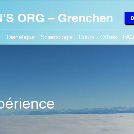
'S ORG – Grenchen
D
t
Dianétique
Scientologie
Cours - Offres
FA
périence