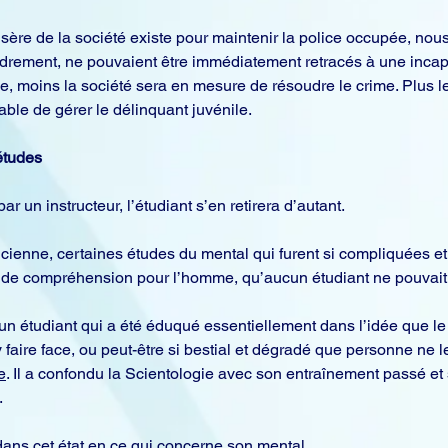
isère de la société existe pour maintenir la police occupée, no
ondrement, ne pouvaient être immédiatement retracés à une incapaci
esse, moins la société sera en mesure de résoudre le crime. Plus l
ble de gérer le délinquant juvénile.
 études
r un instructeur, l’étudiant s’en retirera d’autant.
ncienne, certaines études du mental qui furent si compliquées et
 de compréhension pour l’homme, qu’aucun étudiant ne pouvait 
n étudiant qui a été éduqué essentiellement dans l’idée que le 
faire face, ou peut-être si bestial et dégradé que personne ne l
e
. Il a confondu la Scientologie avec son entraînement passé et sa 
.
ans cet état en ce qui concerne son mental.