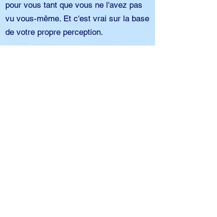
pour vous tant que vous ne l'avez pas
vu vous-même. Et c'est vrai sur la base
de votre propre perception.
C'est dans cet esprit que je vous invite
à parcourir nos pages. Une grande
partie de ces pages est directement
issue de la plume de L. Ron Hubbard.
Grâce à ma propre application de la
technologie et de la philosophie, je sais
que la Scientologie fonctionne. C'est ma
certitude qui me motive à faire ce que
je fais. Je crois fermement à l'objectif
postulé par L. Ron Hubbard d'une
société sans criminalité, sans maladie