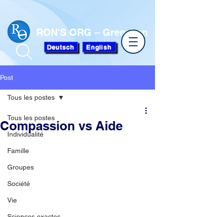
RON'S ORG – Grenchen
Deutsch
English
Post
Tous les postes
Tous les postes
Compassion vs Aide
Individualité
Famille
Groupes
Société
Vie
Sciences exactes