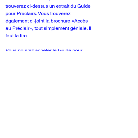
trouverez ci-dessus un extrait du Guide 
pour Préclairs. Vous trouverez 
également ci-joint la brochure «Accès 
au Préclair», tout simplement géniale. Il 
faut la lire.
Vous pouvez acheter le 
Guide pour 
Préclair
s
 dans notre librairie en 
allemand et en français. Le livre 
comprend également le précieux 
tableau des attitudes. Hautement 
recommandé. Nous l’avons publié il y a 
quelques années. 
Prix Fr. 25.– plus 
frais de port.
Je possède également cinq 
exemplaires anciens de la 
version 
anglaise
. 