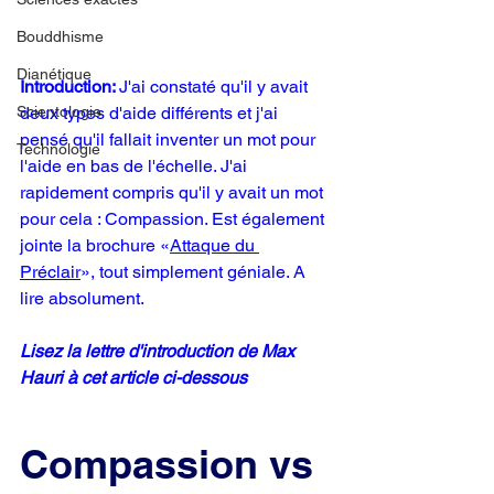
Bouddhisme
Dianétique
Introduction: 
J'ai constaté qu'il y avait 
deux types d'aide différents et j'ai 
Scientologie
pensé qu'il fallait inventer un mot pour 
Technologie
l'aide en bas de l'échelle. J'ai 
rapidement compris qu'il y avait un mot 
pour cela : Compassion. Est également 
jointe la brochure «
Attaque du 
Préclair
», tout simplement géniale. A 
lire absolument.
Lisez la lettre d'introduction de Max 
Hauri à cet article ci-dessous
Compassion vs 