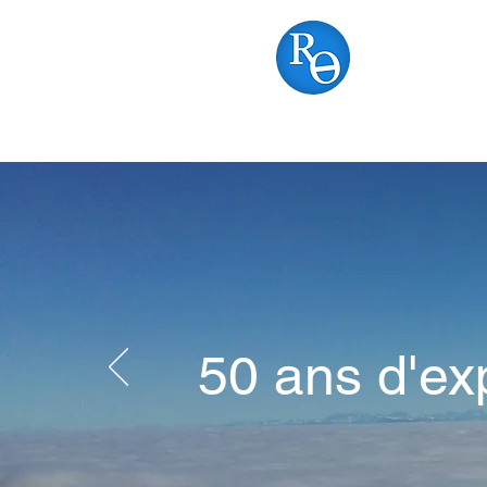
RON
Accueil
A notre suje
50 ans d'ex