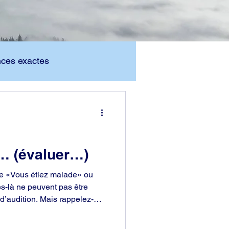
nces exactes
… (évaluer…)
re «Vous étiez malade» ou
s-là ne peuvent pas être
’audition. Mais rappelez-
ent admissibles en dehors
 personne n’est pas votre pc.