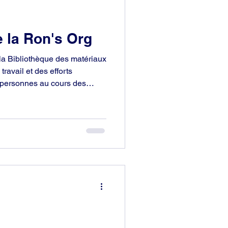
e la Ron's Org
la Bibliothèque des matériaux
 travail et des efforts
 personnes au cours des
e résultat du dévouement de
ent l’incroyable héritage que
umanité et qui ont pris la
 et de le partager.