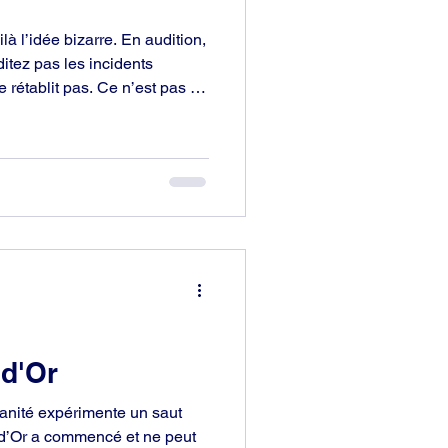
là l’idée bizarre. En audition,
ditez pas les incidents
pas. Ce n’est pas le
per des aspects sociaux ou
.
 d'Or
anité expérimente un saut
 d’Or a commencé et ne peut