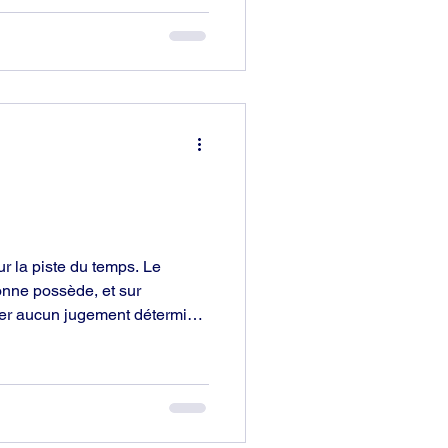
entologue dans toute son
e cas, il se trouve plutôt mal
ur la piste du temps. Le
nne possède, et sur
cer aucun jugement détermine
 Temps présent. Elle est hors
ure où elle a des idées fixes
eut modifier.