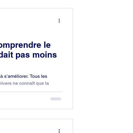
omprendre le
ndait pas moins
à s’améliorer. Tous les
ivers ne connaît que la
r? Oui, il y a une
désormais en Scientologie. Je
le chemin. Je sais exactement
le est la voie de sortie? Sans
 Jusqu’au bout.