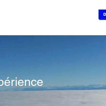
'S ORG – Grenchen
D
t
Dianétique
Scientologie
Cours - Offres
FA
périence