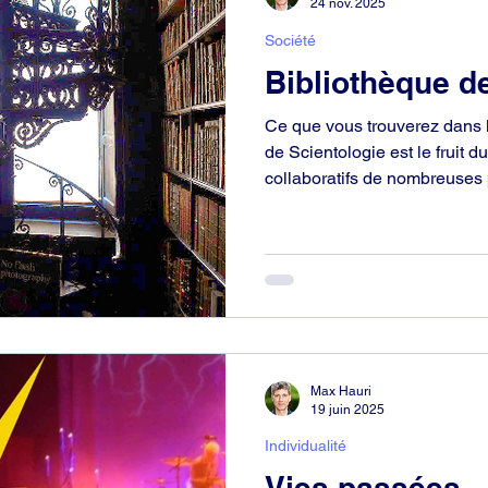
24 nov. 2025
Société
Bibliothèque d
Ce que vous trouverez dans 
de Scientologie est le fruit du
collaboratifs de nombreuses
dernières décennies. C’est l
scientologues qui reconnaiss
L. Ron Hubbard a laissé à l’h
responsabilité de le préserver
Max Hauri
19 juin 2025
Individualité
Vies passées