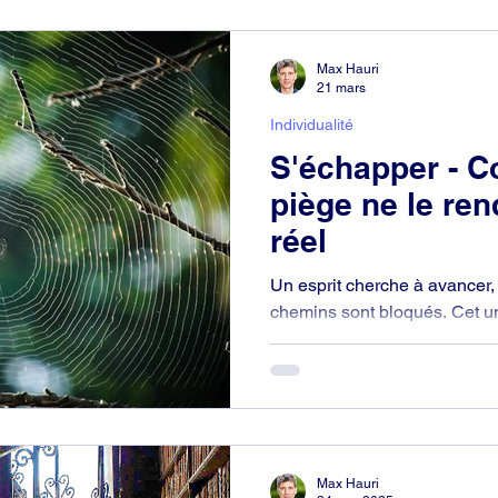
Max Hauri
21 mars
Individualité
S'échapper - C
piège ne le re
réel
Un esprit cherche à avancer, 
chemins sont bloqués. Cet un
décadence. Peut-on s'échappe
échappatoire. Nous l’avons 
l’ai trouvée et j’en ai tracé 
comment ouvrir la porte. Quel
excuse ni détour. Tout droit.
Max Hauri