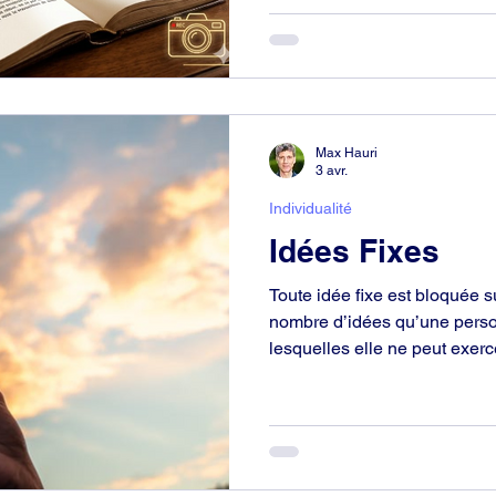
Cela ne paralyse pas un sci
activité sociale. Quand c’est l
à l’aise.
Max Hauri
3 avr.
Individualité
Idées Fixes
Toute idée fixe est bloquée s
nombre d’idées qu’une perso
lesquelles elle ne peut exer
à quel point elle est hors du
du Temps présent dans la mes
que son propre jugement ne p