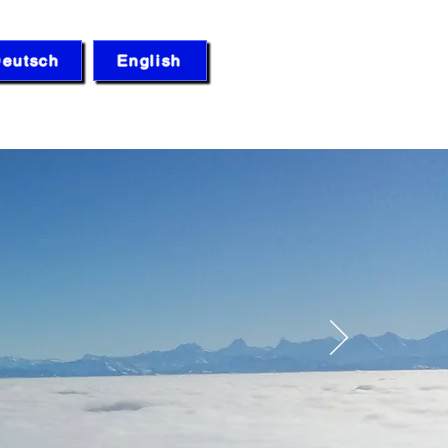
eutsch
English
Q
Médiathèque
Blog