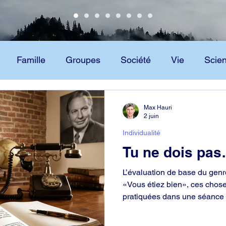
Famille
Groupes
Société
Vie
Scie
Scientologie
Technologie
Max Hauri
2 juin
Individualité
Tu ne dois pas
L’évaluation de base du gen
«Vous étiez bien», ces chose
pratiquées dans une séance d
vous qu’elles sont parfaitem
d’une séance d’audition si la