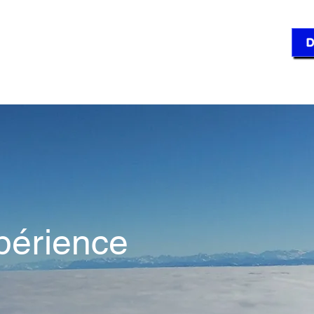
'S ORG – Grenchen
D
t
Dianétique
Scientologie
Cours - Offres
FA
périence