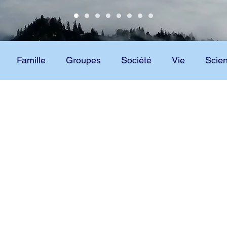
Famille
Groupes
Société
Vie
Scie
Scientologie
Technologie
Ron's Org – Grenchen
Centre de philosophie appliquée
Get inspired – We love to train you!
Mazzinistrasse 7 – 2540 Grenchen – Suisse
+41 32 513 72 20 –
theta@ronsorg.ch
fidentialité
,
Cookies
,
Déclaration d'accessibilité
© 2023 par Ron's