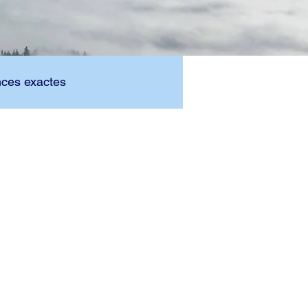
nces exactes
Pour davantage d'informations
Formulaire de contact
 Org.
ch.
Créé avec Wix.com