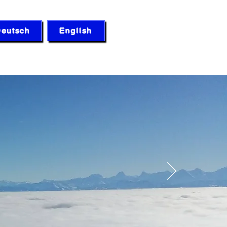
eutsch
English
Q
Médiathèque
Blog