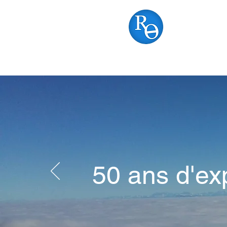
RON
Accueil
A notre suje
50 ans d'ex