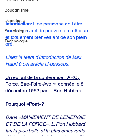
Bouddhisme
Dianétique
Introduction:
 Une personne doit être 
très forte avant de pouvoir être éthique 
Scientologie
et totalement bienveillant de son plein 
Technologie
gré.
Lisez la lettre d'introduction de Max 
Hauri à cet article ci-dessous.
Un extrait de la conférence «ARC, 
Force, Être-Faire-Avoir» donnée le 8 
décembre 1952 par L. Ron Hubbard
Pourquoi «Pont»?
Dans «MANIEMENT DE L’ÉNERGIE 
ET DE LA FORCE», L. Ron Hubbard 
fait la plus belle et la plus émouvante 