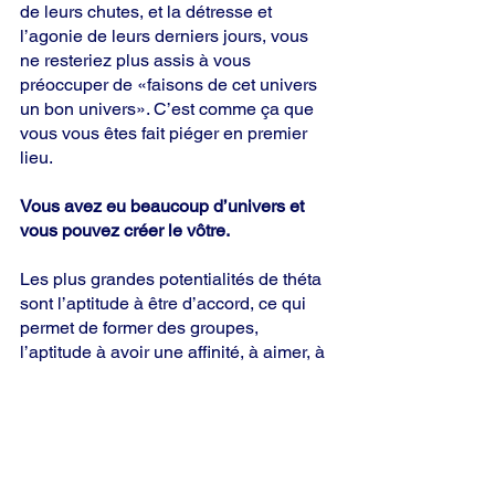
de leurs chutes, et la détresse et 
l’agonie de leurs derniers jours, vous 
ne resteriez plus assis à vous 
préoccuper de «faisons de cet univers 
un bon univers». C’est comme ça que 
vous vous êtes fait piéger en premier 
lieu. 
Vous avez eu beaucoup d’univers et 
vous pouvez créer le vôtre.
Les plus grandes potentialités de théta 
sont l’aptitude à être d’accord, ce qui 
permet de former des groupes, 
l’aptitude à avoir une affinité, à aimer, à 
apprécier et à ressentir des sensations 
(une autre forme d’affinité) et l’aptitude 
à communiquer. Ainsi, c’est théta qui 
gère le MEST d’une manière 
particulière qui nous donne A (Affinité), 