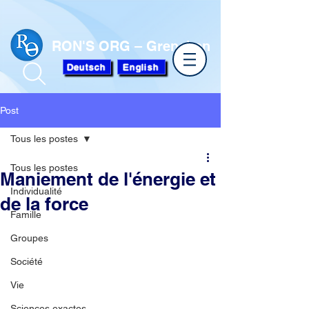
RON'S ORG – Grenchen
Deutsch
English
Post
Tous les postes
Tous les postes
Maniement de l'énergie et
Individualité
de la force
Famille
Groupes
Société
Vie
Sciences exactes