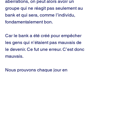
aberrations, on peut alors avoir un 
groupe qui ne réagit pas seulement au 
bank et qui sera, comme l’individu, 
fondamentalement bon.
Car le bank a été créé pour empêcher 
les gens qui n’étaient pas mauvais de 
le devenir. Ce fut une erreur. C’est donc 
mauvais.
Nous prouvons chaque jour en 
Scientologie qu’un individu libéré des 
aberrations réagit plus décemment 
envers ses compagnons, et qu’un 
individu restimulé agit moins bien; nous 
prouvons que l’individu sous la 
pression de l’aberration est 
déraisonnable et qu’un individu libéré 
est brillant.