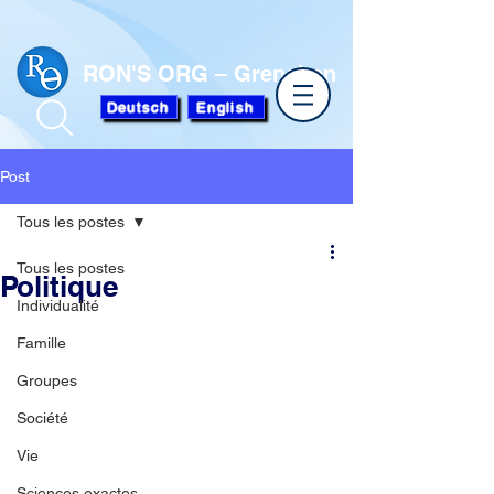
RON'S ORG – Grenchen
Deutsch
English
Post
Tous les postes
Tous les postes
Politique
Individualité
Famille
Groupes
Société
Vie
Sciences exactes