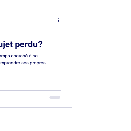
ujet perdu?
emps cherché à se
omprendre ses propres
Pour davantage d'informations