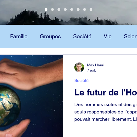
Famille
Groupes
Société
Vie
Scie
Scientologie
Technologie
Max Hauri
7 juil.
Société
Le futur de l'
Des hommes isolés et des gr
seuls responsables de l’esp
pouvait marcher librement. Liv
de l’Homme ne prospèrent p
renversement dû à ses propre