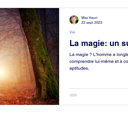
Max Hauri
22 sept. 2023
Vie
La magie: un s
La magie ? L'homme a longt
comprendre lui-même et à c
aptitudes.
Ron's Org – Grenchen