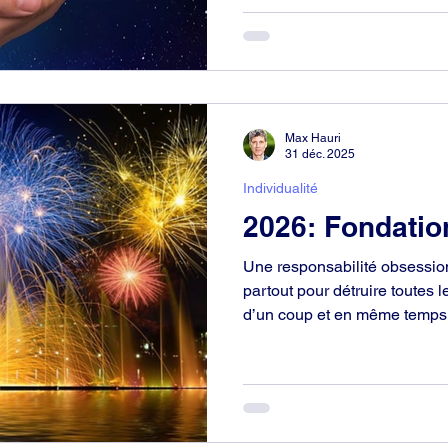
Livrées à une anarchie des 
responsabilité internationale,
peuvent pas prospérer.
Max Hauri
31 déc. 2025
Individualité
2026: Fondatio
Une responsabilité obsession
partout pour détruire toutes 
d’un coup et en même temps,
de ne pas les combattre du tou
l’irresponsabilité – mauvaise,
mauvaise. Entre les deux, il
responsabilité et d’irresponsa
à fait acceptable.