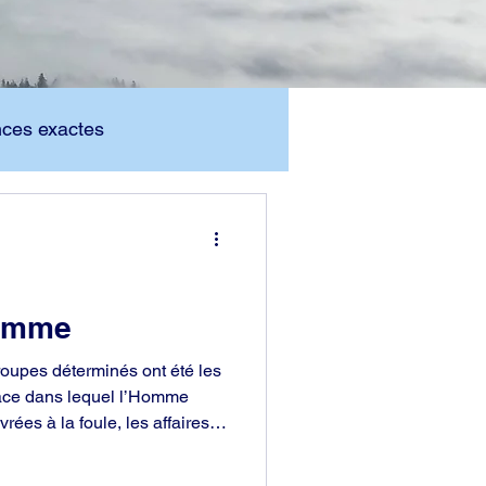
nces exactes
Homme
oupes déterminés ont été les
ace dans lequel l’Homme
rées à la foule, les affaires
as lors de chaque
s égoïsme et cupidité.