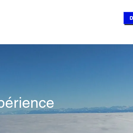
'S ORG – Grenchen
D
t
Dianétique
Scientologie
Cours - Offres
FA
périence