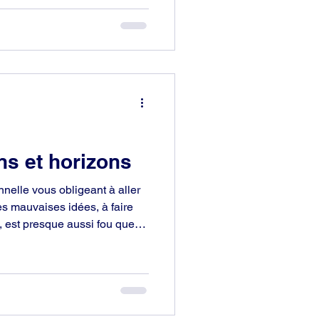
nations sans aucune
 la Terre et l’Humanité ne
ns et horizons
nelle vous obligeant à aller
les mauvaises idées, à faire
 est presque aussi fou que
t. Il existe une échelle entre
 et la responsabilité totale –
 y a un mélange de
bilité. C’est une attitude tout