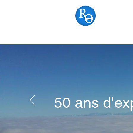
RON
Accueil
A notre suje
50 ans d'ex