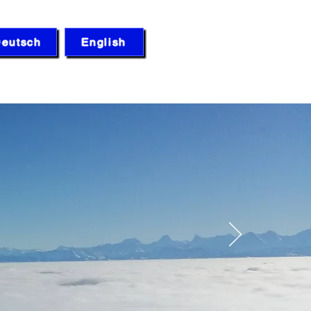
eutsch
English
Q
Médiathèque
Blog