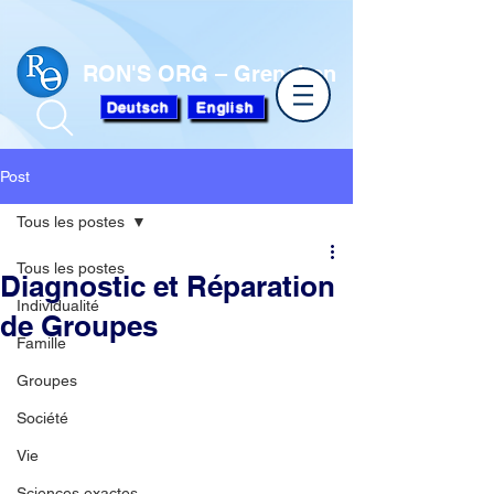
RON'S ORG – Grenchen
Deutsch
English
Post
Tous les postes
Tous les postes
Diagnostic et Réparation
Individualité
de Groupes
Famille
Groupes
Société
Vie
Sciences exactes