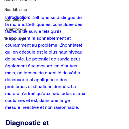
Bouddhisme
Introduction:
 L’éthique se distingue de 
Dianétique
la morale. L’éthique est constituée des 
Scientologie
facteurs de survie tels qu’ils 
s’appliquent raisonnablement et 
Technologie
couramment au problème. L’honnêteté 
qui en découle est le plus haut niveau 
de survie. Le potentiel de survie peut 
également être mesuré, en d’autres 
mots, en termes de quantité de vérité 
découverte et appliquée à des 
problèmes et situations donnés. La 
morale n’a trait qu’aux habitudes et aux 
coutumes et est, dans une large 
mesure, réactive et non raisonnable.
Diagnostic et 