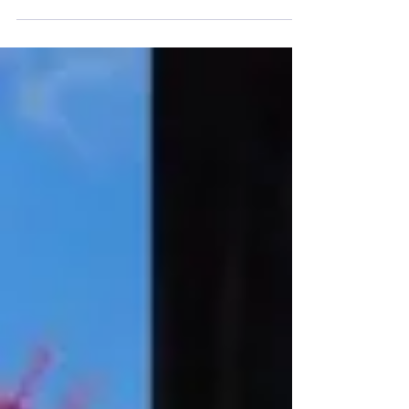
qu’au travers de leur téléphone mobile et de
leur IA. Nous vivrons avec l’IA et nous serons
capables de l’utiliser de manière
constructive. Mais elle ne remplacera pas la
vie, et elle ne remplacera pas l’audition, car
seul un être peut auditer.