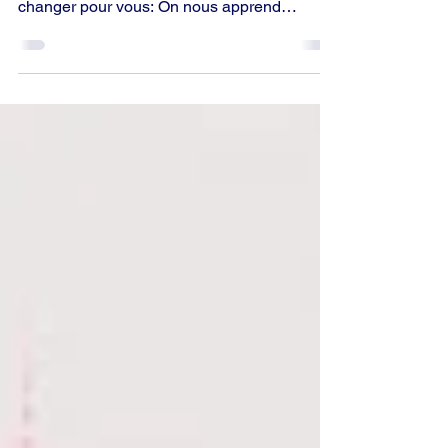
Scientologie 8-80 et ce que ce livre peut
changer pour vous: On nous apprend
souvent que le corps génère l’esprit. Ce livre
prouve exactement le contraire. L. Ron
Hubbard y explique de manière limpide
comment notre esprit crée, utilise et stocke
l'énergie. En comprenant cette « électronique
» de la pensée, vous cessez d'être la victime
de vos baisses de régime involontaires pour
devenir le producteur conscient de votre
propre dynamisme.