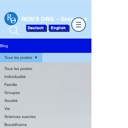
RON'S ORG – Grenchen
Deutsch
English
Blog
Tous les postes
Tous les postes
Individualité
Famille
Groupes
Société
Vie
Sciences exactes
Bouddhisme