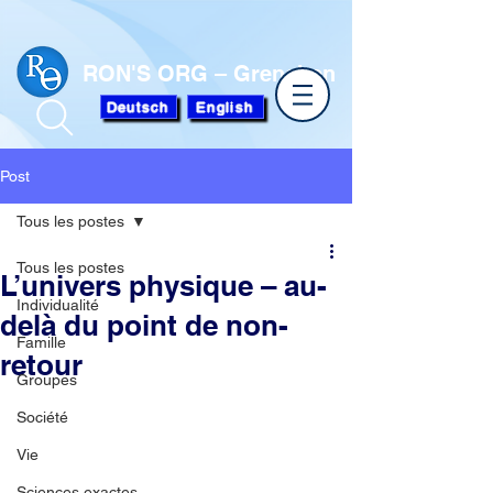
RON'S ORG – Grenchen
Deutsch
English
Post
Tous les postes
Tous les postes
L’univers physique – au-
Individualité
delà du point de non-
Famille
retour
Groupes
Société
Vie
Sciences exactes