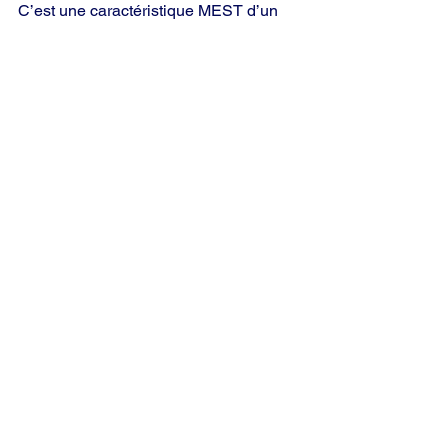
C’est une caractéristique MEST d’un 
jeu. On s’implique de plus en plus, de 
plus en plus impliqué et de plus en plus 
impliqué. Et nous continuons encore et 
encore.
L. Ron Hubbard
Cause
Contrôle
Autodéterminisme
Discernement
Echelle des Tons
Dramatisation
Jeux
Univers physique
MEST
Individualité
Groupes
Société
Voir tout